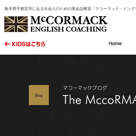
栃木県宇都宮市にある社会人のための英会話教室「マコーマック・イング