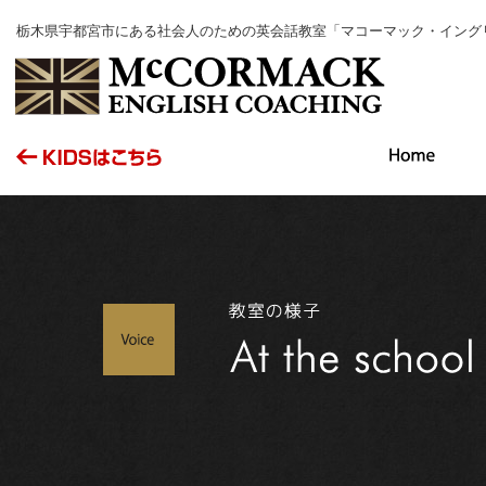
栃木県宇都宮市にある社会人のための英会話教室「マコーマック・イング