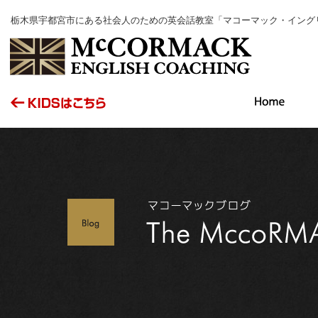
栃木県宇都宮市にある社会人のための英会話教室「マコーマック・イング