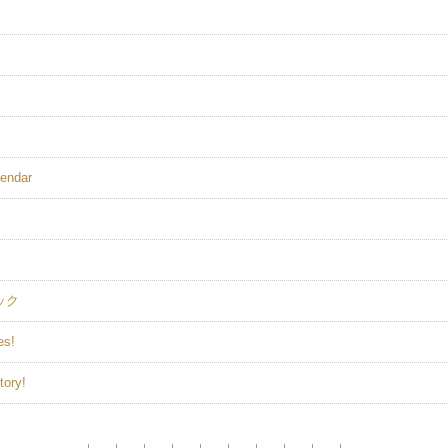
endar
ック
es!
tory!