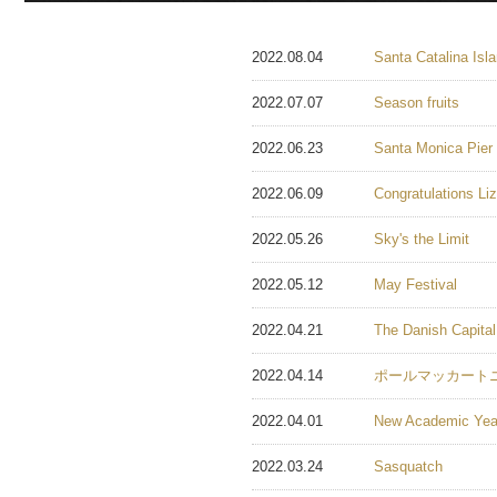
2022.08.04
Santa Catalina Isl
2022.07.07
Season fruits
2022.06.23
Santa Monica Pier
2022.06.09
Congratulations Liz
2022.05.26
Sky's the Limit
2022.05.12
May Festival
2022.04.21
The Danish Capital
2022.04.14
ポールマッカートニ
2022.04.01
New Academic Yea
2022.03.24
Sasquatch