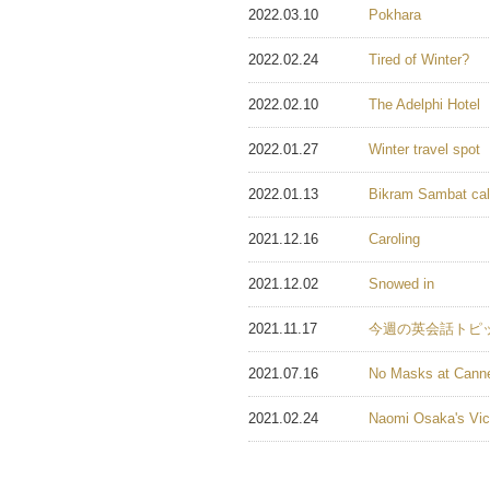
2022.03.10
Pokhara
2022.02.24
Tired of Winter?
2022.02.10
The Adelphi Hotel
2022.01.27
Winter travel spot
2022.01.13
Bikram Sambat cal
2021.12.16
Caroling
2021.12.02
Snowed in
2021.11.17
今週の英会話トピ
2021.07.16
No Masks at Cann
2021.02.24
Naomi Osaka's Vic