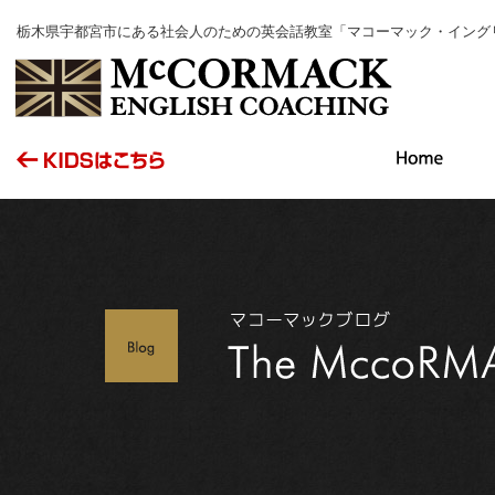
栃木県宇都宮市にある社会人のための英会話教室「マコーマック・イング