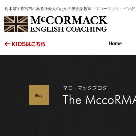
栃木県宇都宮市にある社会人のための英会話教室「マコーマック・イング