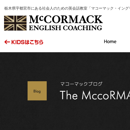
栃木県宇都宮市にある社会人のための英会話教室「マコーマック・イング