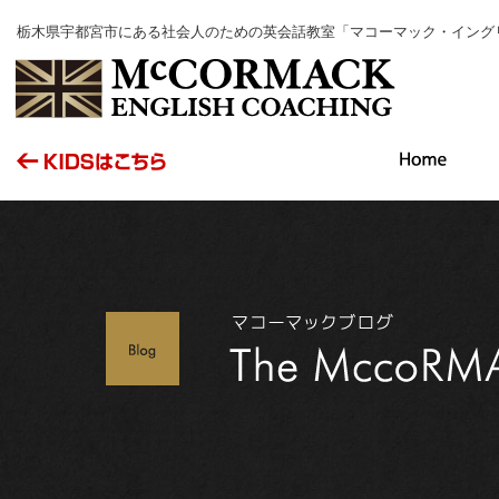
栃木県宇都宮市にある社会人のための英会話教室「マコーマック・イング