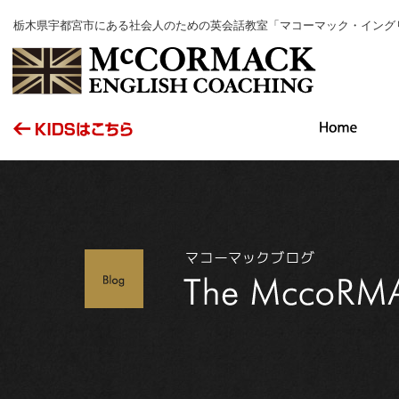
栃木県宇都宮市にある社会人のための英会話教室「マコーマック・イング